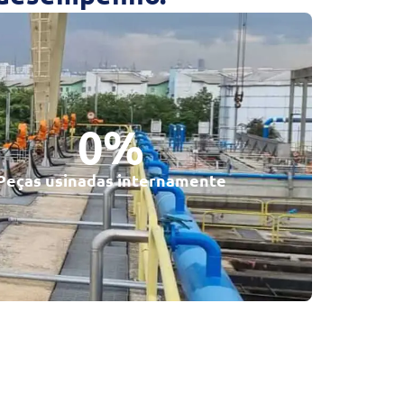
0
%
Peças usinadas internamente