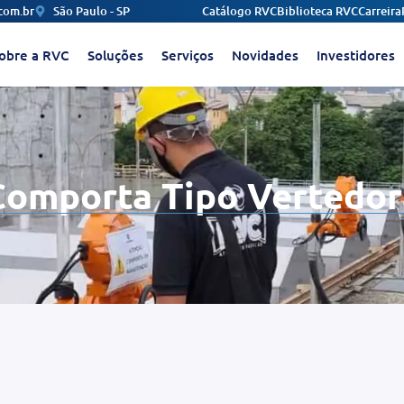
com.br
São Paulo - SP
Catálogo RVC
Biblioteca RVC
Carreira
obre a RVC
Soluções
Serviços
Novidades
Investidores
Comporta Tipo Vertedor