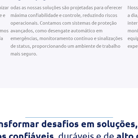
izar
odas as nossas soluções são projetadas para oferecer
Nossa
e e
máxima confiabilidade e controle, reduzindo riscos
a dia
operacionais. Contamos com sistemas de proteção
inte
imos
avançados, como desengate automático em
moni
da
emergências, monitoramento contínuo e sinalizações
equi
de status, proporcionando um ambiente de trabalho
expe
mais seguro.
nsformar desafios em soluções,
 confiáveis,
alto
duráveis e de