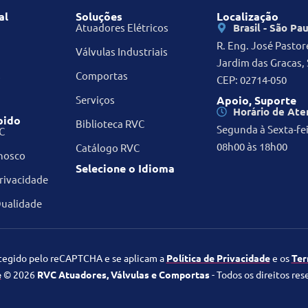
al
Soluções
Localização
Atuadores Elétricos
Brasil - São Pa
R. Eng. José Pastor
Válvulas Industriais
Jardim das Gracas, 
s
Comportas
CEP: 02714-050
Serviços
Apoio, Suporte
Horário de At
pido
Biblioteca RVC
Segunda à Sexta-fe
C
08h00 às 18h00
Catálogo RVC
nosco
Selecione o Idioma
Privacidade
Qualidade
otegido pelo reCAPTCHA e se aplicam a
Política de Privacidade
e os
Ter
e
© 2026
RVC Atuadores, Válvulas e Comportas
- Todos os direitos res