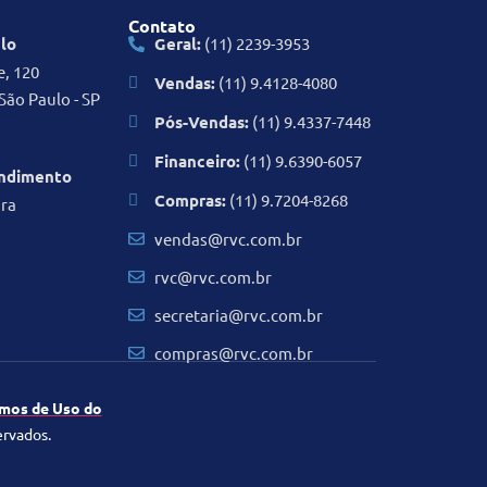
Contato
ulo
Geral:
(11) 2239-3953
e, 120
Vendas:
(11) 9.4128-4080
São Paulo - SP
Pós-Vendas:
(11) 9.4337-7448
Financeiro:
(11) 9.6390-6057
endimento
Compras:
(11) 9.7204-8268
ira
vendas@rvc.com.br
rvc@rvc.com.br
secretaria@rvc.com.br
compras@rvc.com.br
mos de Uso do
ervados.