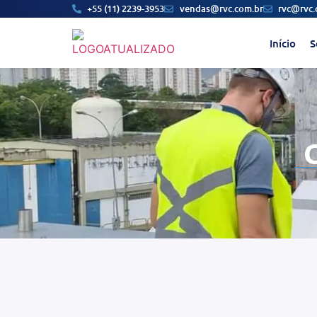
+55 (11) 2239-3953
vendas@rvc.com.br
rvc@rvc.
Início
S