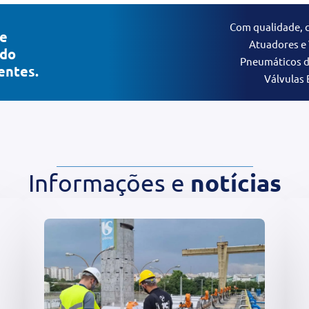
Com qualidade, 
de
Atuadores e 
ndo
Pneumáticos d
entes.
Válvulas 
notícias
Informações e