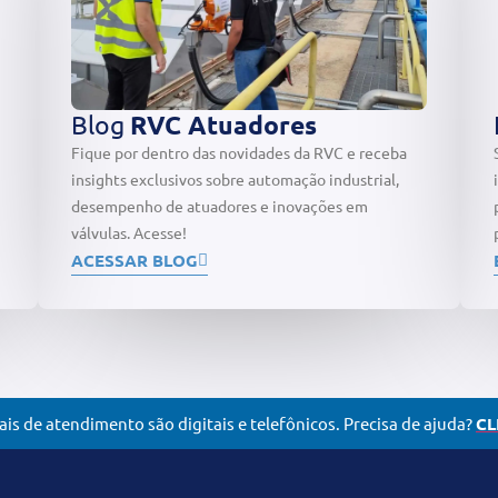
Blog
RVC Atuadores
Fique por dentro das novidades da RVC e receba
insights exclusivos sobre automação industrial,
desempenho de atuadores e inovações em
válvulas. Acesse!
ACESSAR BLOG
is de atendimento são digitais e telefônicos. Precisa de ajuda?
CL