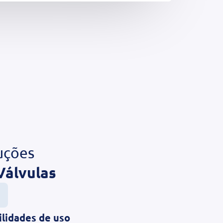
uções
Válvulas
ilidades de uso