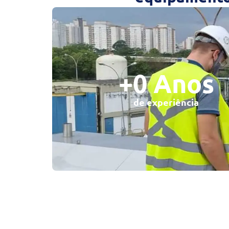
+
0
 Anos
de experiência